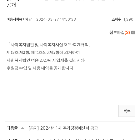
공개
여송사회복지재단
2024-03-27 14:50:33
조회수
1,390
첨부파일
(
2
)
「사회복지법인 및 사회복지시설 재무
·
회계규칙」
제19조 제2항,
제41조의6 제2항에 의거하여
사회복지법인 여송 2023년 세입세출 결산서와
후원금 수입 및 사용 내역을 공개합니다.
목록
다음글
[공지] 2024년 1차 추가경정예산서 공고