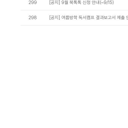
299
[공지] 9월 북톡톡 신청 안내(~9/15)
298
[공지] 여름방학 독서캠프 결과보고서 제출 안내