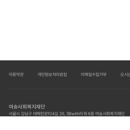
이용약관
개인정보처리방침
이메일수집거부
오시
여송사회복지재단
서울시 강남구 테헤란로104길 26, SBwith타워 6층 여송사회복지재단
Copyright © 2024 YEO SONG WELFARE FOUNDATION. All Rights Re