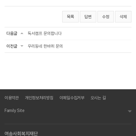
목록
답변
수정
삭제
다음글
독서캠프 문의합니다
이전글
우리동네 한바퀴 문의
이용약관
개인정보처리방침
이메일수집거부
오시는 길
Family Site
여송사회복지재단