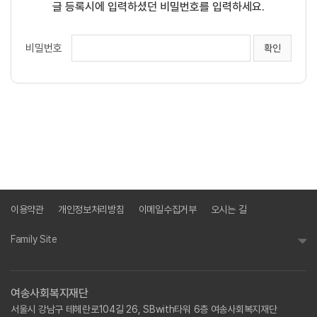
글 등록시에 입력하셨던 비밀번호를 입력하세요.
비밀번호
이용약관
개인정보처리방침
이메일수집거부
오시는 길
Family Site
여송사회복지재단
서울시 강남구 테헤란로104길 26, SBwith타워 6층 여송사회복지재단